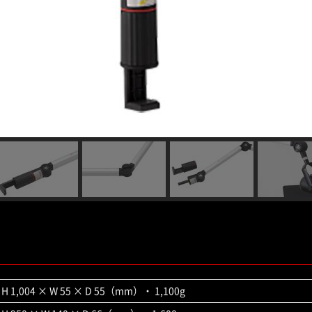
H 1,004 × W 55 × D 55（mm）・ 1,100g