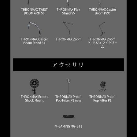
THRONMAX TWIST
THRONMAX Flex
THRONMAX Caster
BOOM ARM S6
Stand S5
Boom PRO
THRONMAX Caster
THRONMAX Zoom
THRONMAX Zoom
Boom Stand S1
PLUS S3+ マイクブー
ム
アクセサリ
THRONMAX Expert
THRONMAX Proof-
THRONMAX Proof-
Shock Mount
Pop Filter P1 new
Pop Filter P1
M-GAMING MG-BT1