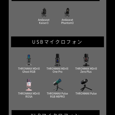
Andaseat
Andaseat
Kaiser3
Phantom3
USBマイクロフォン
THRONMAX MDrill
THRONMAX MDrill
THRONMAX MDrill
Ghost RGB
One Pro
Zero Plus
THRONMAX MDrill
THRONMAX Pulse
THRONMAX Pulse
ROSA
RGB M8PRO