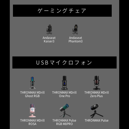
ゲーミングチェア
Andaseat
Andaseat
Kaiser3
Phantom3
USBマイクロフォン
THRONMAX MDrill
THRONMAX MDrill
THRONMAX MDrill
Ghost RGB
One Pro
Zero Plus
THRONMAX MDrill
THRONMAX Pulse
THRONMAX Pulse
ROSA
RGB M8PRO