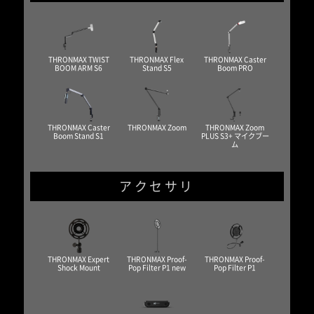
THRONMAX TWIST
THRONMAX Flex
THRONMAX Caster
BOOM ARM S6
Stand S5
Boom PRO
THRONMAX Caster
THRONMAX Zoom
THRONMAX Zoom
Boom Stand S1
PLUS S3+ マイクブー
ム
アクセサリ
THRONMAX Expert
THRONMAX Proof-
THRONMAX Proof-
Shock Mount
Pop Filter P1 new
Pop Filter P1