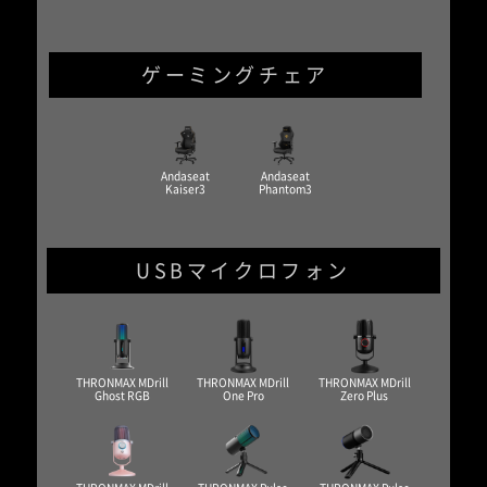
ゲーミングチェア
Andaseat
Andaseat
Kaiser3
Phantom3
USBマイクロフォン
THRONMAX MDrill
THRONMAX MDrill
THRONMAX MDrill
Ghost RGB
One Pro
Zero Plus