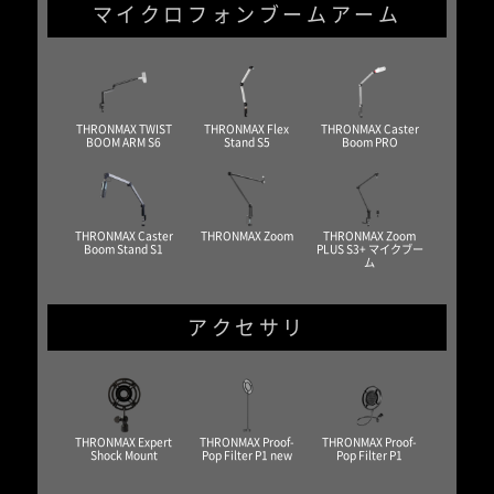
マイクロフォンブームアーム
THRONMAX TWIST
THRONMAX Flex
THRONMAX Caster
BOOM ARM S6
Stand S5
Boom PRO
THRONMAX Caster
THRONMAX Zoom
THRONMAX Zoom
Boom Stand S1
PLUS S3+ マイクブー
ム
アクセサリ
THRONMAX Expert
THRONMAX Proof-
THRONMAX Proof-
Shock Mount
Pop Filter P1 new
Pop Filter P1