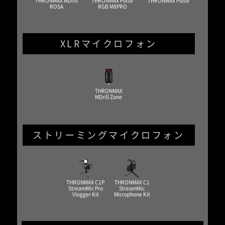
THRONMAX MDrill
THRONMAX Pulse
THRONMAX Pulse
ROSA
RGB M8PRO
XLRマイクロフォン
THRONMAX
MDrill Zone
ストリーミングマイクロフォン
THRONMAX C1P
THRONMAX C1
StreamMic Pro
StreamMic
Vlogger Kit
Microphone Kit