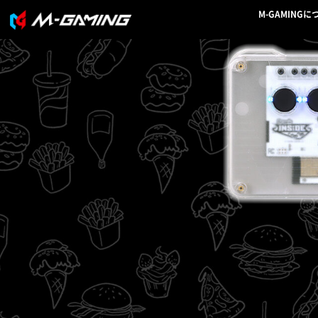
M-GAMINGに
M-GAMINGにつ