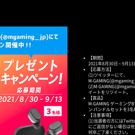
【期間】
2021年8月30日～9月13日
【応募方法】
(1)ツイッターにて、
M-GAMING(@mgaming_
(2)
M-GAMING(@mgamin
イート
をリツイート。
【賞品】
M-GAMING ゲーミングB
ン バンドルセット
を3
【注意事項】
(1)当選者の方にはTwi
にご返信がない場合は他
何卒ご了承ください。