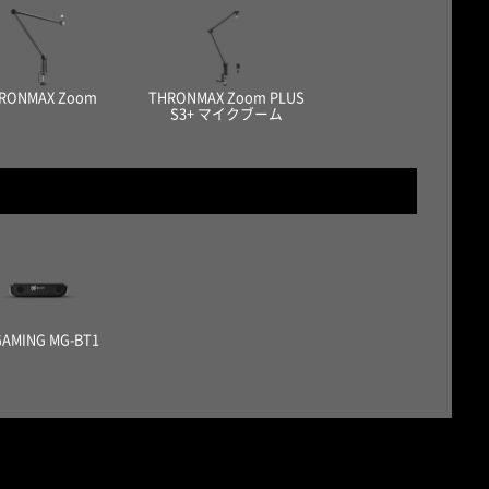
RONMAX Zoom
THRONMAX Zoom PLUS
S3+ マイクブーム
GAMING MG-BT1