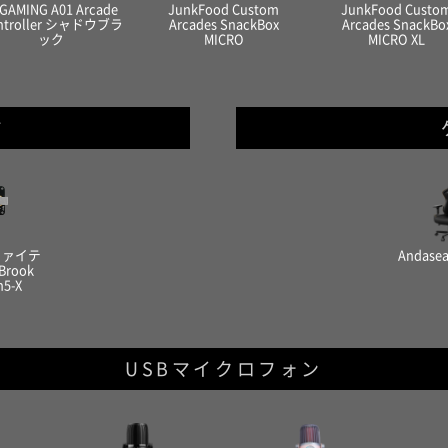
GAMING A01 Arcade
JunkFood Custom
JunkFood Custo
ntroller シャドウブラ
Arcades SnackBox
Arcades SnackBo
ック
MICRO
MICRO XL
ド
ファイテ
Andasea
rook
n5-X
USBマイクロフォン