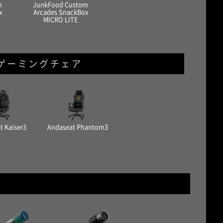
m
JunkFood Custom
x
Arcades SnackBox
MICRO LITE
ゲーミングチェア
t Kaiser3
Andaseat Phantom3