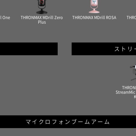
l One
THRONMAX MDrill Zero
THRONMAX MDrill ROSA
THRO
Plus
ストリ
THRON
StreamMic 
K
マイクロフォンブームアーム