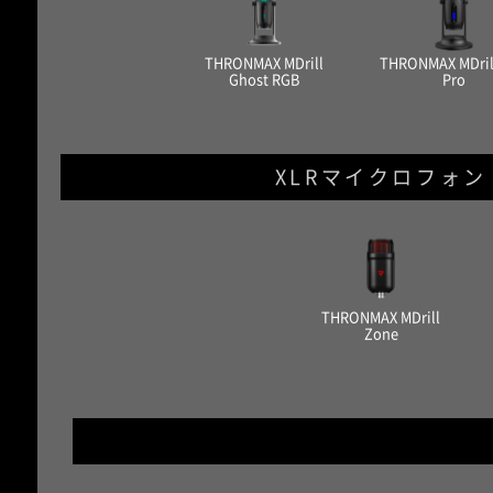
THRONMAX MDrill
THRONMAX MDril
Ghost RGB
Pro
XLRマイクロフォン
THRONMAX MDrill
Zone