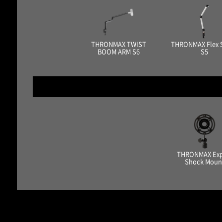
THRONMAX TWIST
THRONMAX Flex 
BOOM ARM S6
S5
THRONMAX Exp
Shock Moun