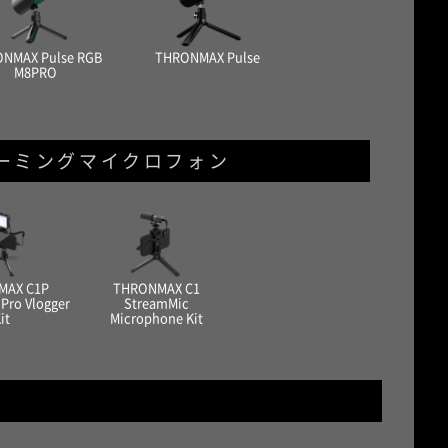
NMAX Pulse RGB
THRONMAX Pulse
M8PRO
ーミングマイクロフォン
MAX C1P
THRONMAX C1
Pro Vlogger
StreamMic
it
Microphone Kit