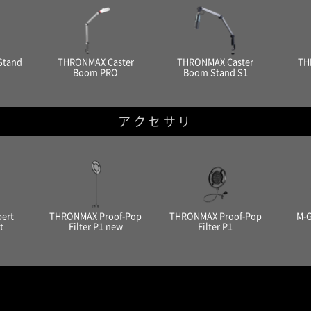
Stand
THRONMAX Caster
THRONMAX Caster
TH
Boom PRO
Boom Stand S1
アクセサリ
ert
THRONMAX Proof-Pop
THRONMAX Proof-Pop
M-
t
Filter P1 new
Filter P1