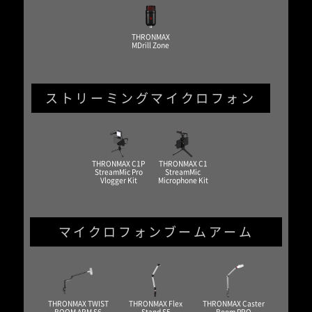
THRONMAX
MDrill Zone
ストリーミングマイクロフォン
THRONMAX C1P
THRONMAX C1
StreamMic Pro
StreamMic
Vlogger Kit
Microphone Kit
マイクロフォンブームアーム
THRONMAX TWIST
THRONMAX Flex
THRONMAX Caster