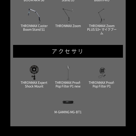
BOOM ARM S6
Stand S5
Boom PRO
THRONMAX Caster
THRONMAX Zoom
THRONMAX Zoom
Boom Stand S1
PLUS S3+ マイクブー
ム
アクセサリ
THRONMAX Expert
THRONMAX Proof-
THRONMAX Proof-
Shock Mount
Pop Filter P1 new
Pop Filter P1
M-GAMING MG-BT1