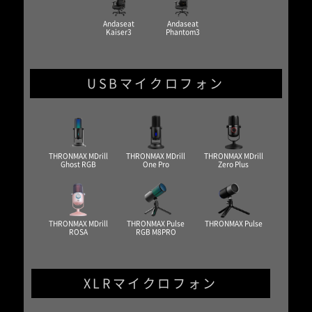
Andaseat
Andaseat
Kaiser3
Phantom3
USBマイクロフォン
THRONMAX MDrill
THRONMAX MDrill
THRONMAX MDrill
Ghost RGB
One Pro
Zero Plus
THRONMAX MDrill
THRONMAX Pulse
THRONMAX Pulse
ROSA
RGB M8PRO
XLRマイクロフォン