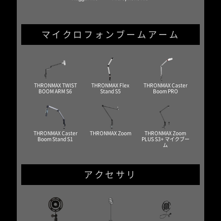
マイクロフォンブームアーム
THRONMAX TWIST
THRONMAX Flex
THRONMAX Caster
BOOM ARM S6
Stand S5
Boom PRO
THRONMAX Caster
THRONMAX Zoom
THRONMAX Zoom
Boom Stand S1
PLUS S3+ マイクブー
ム
アクセサリ