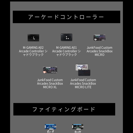
アーケードコントローラー
M-GAMING A02
M-GAMING A01
JunkFood Custom
Arcade Controller シ
Arcade Controller シ
Arcades SnackBox
ャドウブラック
ャドウブラック
MICRO
JunkFood Custom
JunkFood Custom
Arcades SnackBox
Arcades SnackBox
MICRO XL
MICRO LITE
ファイティングボード