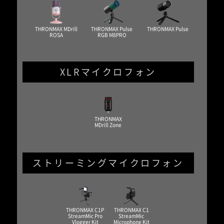
THRONMAX MDrill
THRONMAX Pulse
THRONMAX Pulse
ROSA
RGB M8PRO
XLRマイクロフォン
THRONMAX
MDrill Zone
ストリーミングマイクロフォン
THRONMAX C1P
THRONMAX C1
StreamMic Pro
StreamMic
Vlogger Kit
Microphone Kit