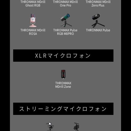
THRONMAX MDrill
THRONMAX MDrill
THRONMAX MDrill
Ghost RGB
One Pro
Zero Plus
THRONMAX MDrill
THRONMAX Pulse
THRONMAX Pulse
ROSA
RGB M8PRO
XLRマイクロフォン
THRONMAX
MDrill Zone
ストリーミングマイクロフォン