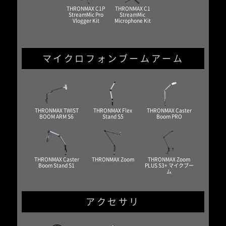
THRONMAX C1P
THRONMAX C1
StreamMic Pro
StreamMic
Vlogger Kit
Microphone Kit
マイクロフォンブームアーム
THRONMAX TWIST
THRONMAX Flex
THRONMAX Caster
BOOM ARM S6
Stand S5
Boom PRO
THRONMAX Caster
THRONMAX Zoom
THRONMAX Zoom
Boom Stand S1
PLUS S3+ マイクブー
ム
アクセサリ