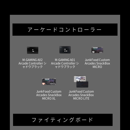
アーケードコントローラー
M-GAMING A02
M-GAMING A01
JunkFood Custom
Arcade Controller シ
Arcade Controller シ
Arcades SnackBox
ャドウブラック
ャドウブラック
MICRO
JunkFood Custom
JunkFood Custom
Arcades SnackBox
Arcades SnackBox
MICRO XL
MICRO LITE
ファイティングボード